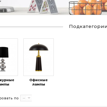
Подкатегори
журные
Офисные
ампы
лампы
--
ровать по