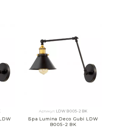
K
Артикул:
LDW B005-2 BK
 LDW
Бра Lumina Deco Gubi LDW
B005-2 BK