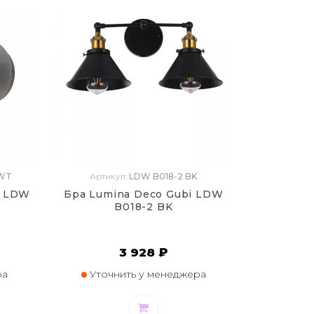
 WT
Артикул:
LDW B018-2 BK
a LDW
Бра Lumina Deco Gubi LDW
B018-2 BK
3 928 ₽
ра
Уточнить у менеджера