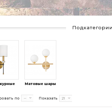
Подкатегори
журные
Матовые шары
--
21
ровать по
Показать