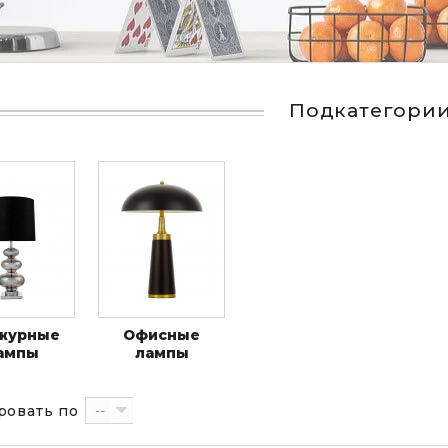
Подкатегори
журные
Офисные
ампы
лампы
--
ровать по