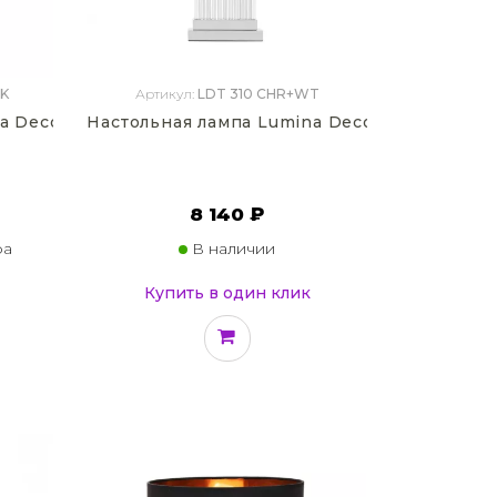
BK
Артикул:
LDT 310 CHR+WT
a Deco Fabi LDT 5529 F.GD+BK
Настольная лампа Lumina Deco Davos LDT 
8 140 ₽
ра
В наличии
Купить в один клик