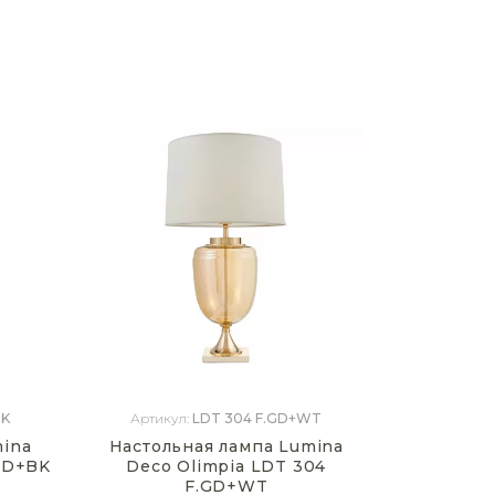
BK
Артикул:
LDT 304 F.GD+WT
mina
Настольная лампа Lumina
.GD+BK
Deco Olimpia LDT 304
F.GD+WT