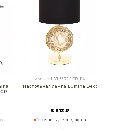
Артикул:
LDT 5532 F.GD+BK
mina
Настольная лампа Lumina Deco Monteroni L
 GR
5 813 ₽
ра
Уточнить у менеджера