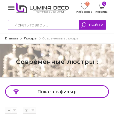
0
0
Избранное
Корзина
НАЙТИ
Главная
Люстры
Современные люстры
Современные люстры :
Показать фильтр
--
21