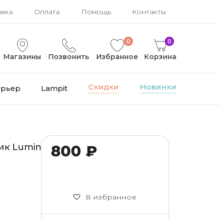
авка
Оплата
Помощь
Контакты
0
0
Магазины
Позвонить
Избранное
Корзина
Скидки
Новинки
ерьер
Lampit
к Lumina Deco Dorbi
800 ₽
В избранное