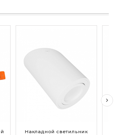
ый
Накладной светильник
Накладн