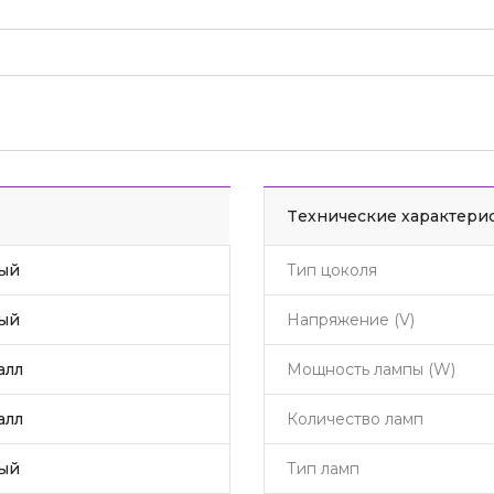
Tехнические характери
ый
Тип цоколя
ый
Напряжение (V)
алл
Мощность лампы (W)
алл
Количество ламп
ый
Тип ламп