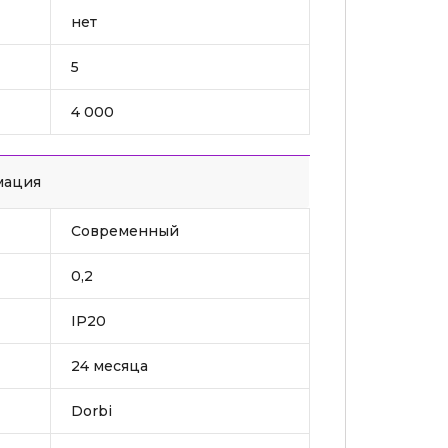
нет
5
)
4 000
мация
Современный
0,2
IP20
24 месяца
Dorbi