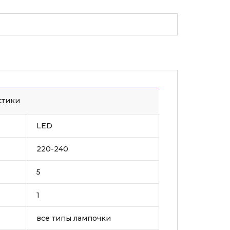
стики
LED
220-240
5
1
все типы лампочки