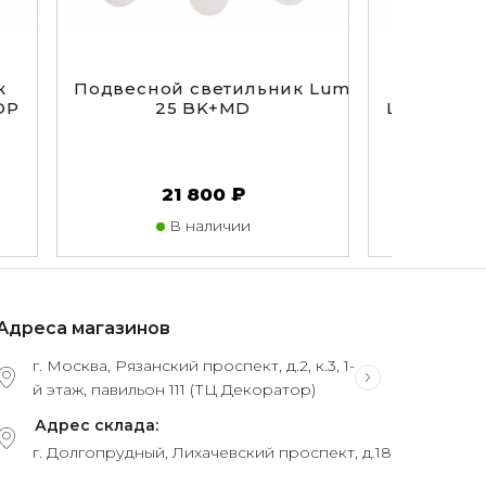
к
Подвесной светильник Lumina Deco Marsi
Подвесн
DP
25 BK+MD
Lumina De
6
21 800 ₽
1
В наличии
В
Адреса магазинов
г. Москва, Рязанский проспект, д.2, к.3, 1-
й этаж, павильон 111 (ТЦ Декоратор)
Адрес склада:
г. Долгопрудный, Лихачевский проспект, д.18