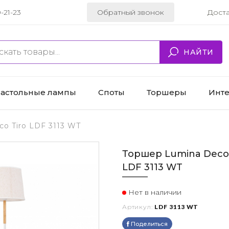
-21-23
Обратный звонок
Дост
НАЙТИ
астольные лампы
Споты
Торшеры
Инт
o Tiro LDF 3113 WT
Торшер Lumina Deco 
LDF 3113 WT
Нет в наличии
Артикул:
LDF 3113 WT
Поделиться