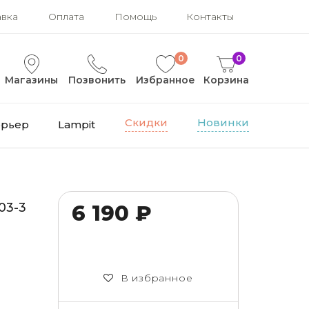
авка
Оплата
Помощь
Контакты
0
0
Магазины
Позвонить
Избранное
Корзина
Скидки
Новинки
ерьер
Lampit
03-3
6 190 ₽
В избранное