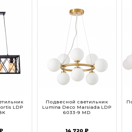
етильник
Подвесной светильник
П
ortis LDP
Lumina Deco Marsiada LDP
 BK
6033-9 MD
 ₽
14 720 ₽